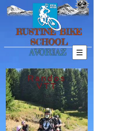
RUSTINE BIKE
SCHOOL
AVORIAZ
Randos
VTT
Zéro
pédalage
Vive les
remontées
mécaniques