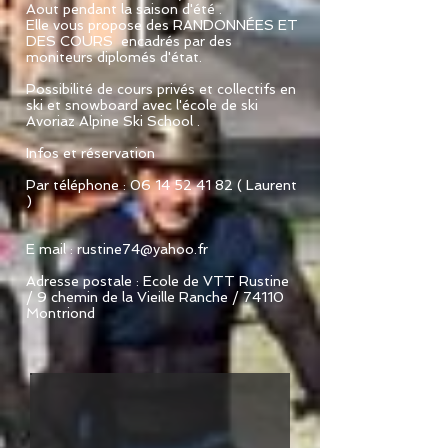
Aout pendant la saison d'été .
Elle vous propose des RANDONNÉES ET
DES COURS encadrés par des
moniteurs diplomés d'état.
Possibilité de cours privés et collectifs en
ski et snowboard avec l'école de ski
Avoriaz Alpine Ski School .
Infos et réservation
Par téléphone : 06 14 52 41 82 ( Laurent
)
E mail :
rustine74@yahoo.fr
Adresse postale : Ecole de VTT Rustine
/ 9 chemin de la Vieille Ranche / 74110
Montriond