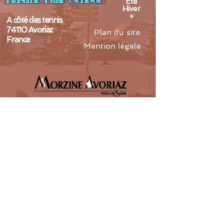
Eté
Hiver
+
A côté des tennis
74110 Avoriaz
Plan du site
France
Mention légale
Port :
06 14 52 41 82
( Laurent ).
E_Mail : rustine74@yahoo.fr
(c) 2019
www.lesateliersmontagnarts .com